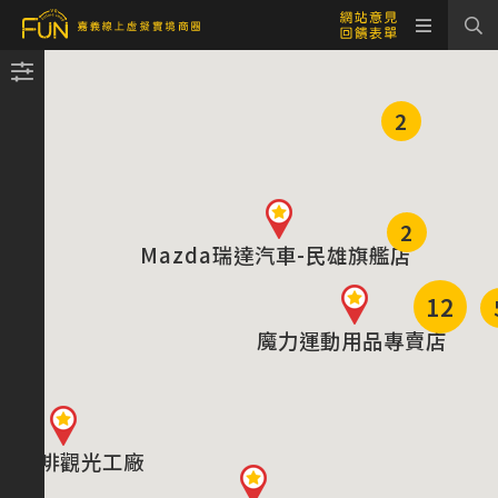
2
2
Mazda瑞達汽車-民雄旗艦店
12
魔力運動用品專賣店
皇咖啡觀光工廠